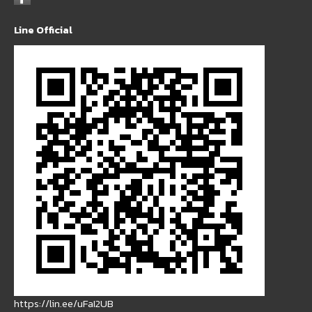
Line Official
https://lin.ee/uFaI2UB