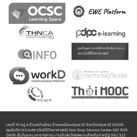
เลขที่ 111 หมู่ 4 ตำบลบ้านใหม่ อำเภอเมืองปทุมธานี จังหวัดปทุมธานี 12000
ศูนย์บริการร่วมสถาบันนิติวิทยาศาสตร์ One Stop Service Center 081 909
0695 (ในวันและเวลาราชการ) งานรับส่งวัตถุพยานสำหรับภาครัฐ 062 323