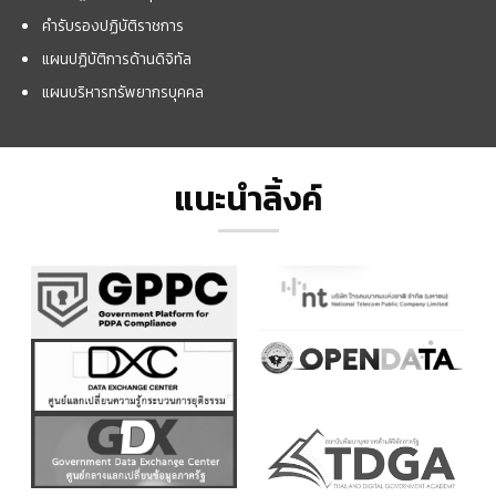
คำรับรองปฏิบัติราชการ
แผนปฏิบัติการด้านดิจิทัล
แผนบริหารทรัพยากรบุคคล
แนะนำลิ้งค์