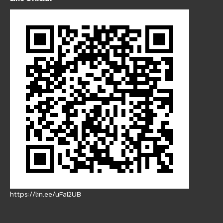
https://lin.ee/uFaI2UB