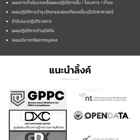
แผนการดำเนินงานหรือแผนปฏิบัติการอื่น / โครงการ / คำขอ
แผนปฏิบัติการบำรุงรักษาและสอบเทียบเครื่องมือวิทยาศาสตร์
คำรับรองปฏิบัติราชการ
แผนปฏิบัติการด้านดิจิทัล
แผนบริหารทรัพยากรบุคคล
แนะนำลิ้งค์