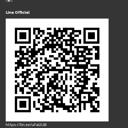
Line Official
https://lin.ee/uFaI2UB