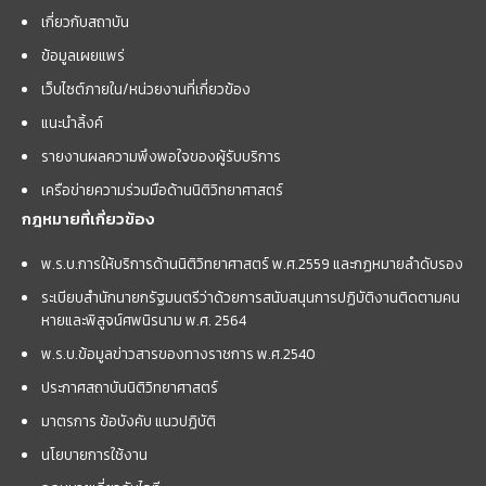
เกี่ยวกับสถาบัน
ข้อมูลเผยแพร่
เว็บไซต์ภายใน/หน่วยงานที่เกี่ยวข้อง
แนะนำลิ้งค์
รายงานผลความพึงพอใจของผู้รับบริการ
เครือข่ายความร่วมมือด้านนิติวิทยาศาสตร์
กฎหมายที่เกี่ยวข้อง
พ.ร.บ.การให้บริการด้านนิติวิทยาศาสตร์ พ.ศ.2559 และกฏหมายลำดับรอง
ระเบียบสำนักนายกรัฐมนตรีว่าด้วยการสนับสนุนการปฏิบัติงานติดตามคน
หายและพิสูจน์ศพนิรนาม พ.ศ. 2564
พ.ร.บ.ข้อมูลข่าวสารของทางราชการ พ.ศ.2540
ประกาศสถาบันนิติวิทยาศาสตร์
มาตรการ ข้อบังคับ แนวปฏิบัติ
นโยบายการใช้งาน