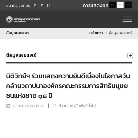
ก
ก
การแสดงผล
ก
ก
ก
ก
ขนาดตัวอักษร
ข้อมูลเผยแพร่
หน้าแรก
ข้อมูลเผยแพร่
ข้อมูลเผยแพร่
นิติวิทย์ฯ ร่วมแสดงความยินดีเนื่องในโอกาสวัน
คล้ายวถาปนาองค์กรคณะกรรมการสิทธิมนุษย
ชนเเห่งชาต ๑๘ ปี
23 ก.ค. 2019 09:22
ข่าวประชาสัมพันธ์ทั่วไป