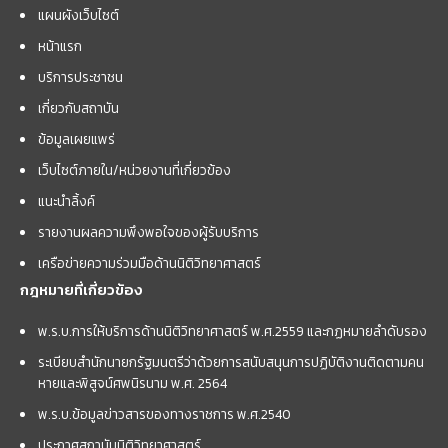
แผนผังเว็บไซต์
หน้าแรก
บริการประชาชน
เกี่ยวกับสถาบัน
ข้อมูลเผยแพร่
เว็บไซต์ภายใน/หน่วยงานที่เกี่ยวข้อง
แนะนำลิ้งค์
รายงานผลความพึงพอใจของผู้รับบริการ
เครือข่ายความร่วมมือด้านนิติวิทยาศาสตร์
กฎหมายที่เกี่ยวข้อง
พ.ร.บ.การให้บริการด้านนิติวิทยาศาสตร์ พ.ศ.2559 และกฏหมายลำดับรอง
ระเบียบสำนักนายกรัฐมนตรีว่าด้วยการสนับสนุนการปฏิบัติงานติดตามคน
หายและพิสูจน์ศพนิรนาม พ.ศ. 2564
พ.ร.บ.ข้อมูลข่าวสารของทางราชการ พ.ศ.2540
ประกาศสถาบันนิติวิทยาศาสตร์