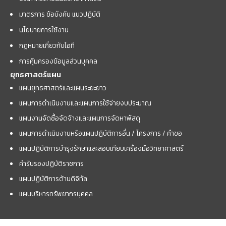
มาตรการ ข้อบังคับ แนวปฏิบัติ
นโยบายการใช้งาน
กฎหมายเกี่ยวกับไอที
การคุ้มครองข้อมูลส่วนบุคคล
ยุทธศาสตร์แผน
แผนยุทธศาสตร์และแผนระยะยาว
แผนการดำเนินงานและแผนการใช้จ่ายงบประมาณ
แผนงานจัดซื้อจัดจ้างและแผนการจัดหาพัสดุ
แผนการดำเนินงานหรือแผนปฏิบัติการอื่น / โครงการ / คำขอ
แผนปฏิบัติการบำรุงรักษาและสอบเทียบเครื่องมือวิทยาศาสตร์
คำรับรองปฏิบัติราชการ
แผนปฏิบัติการด้านดิจิทัล
แผนบริหารทรัพยากรบุคคล