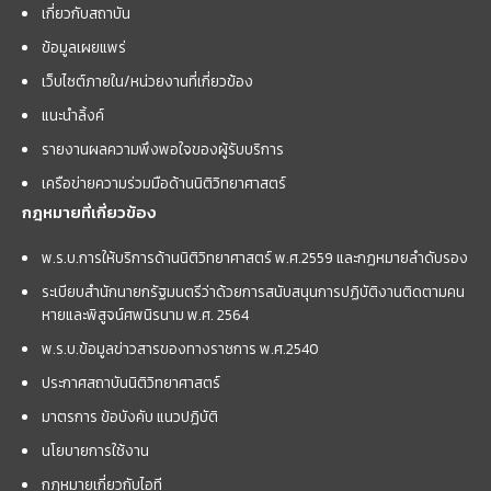
เกี่ยวกับสถาบัน
ข้อมูลเผยแพร่
เว็บไซต์ภายใน/หน่วยงานที่เกี่ยวข้อง
แนะนำลิ้งค์
รายงานผลความพึงพอใจของผู้รับบริการ
เครือข่ายความร่วมมือด้านนิติวิทยาศาสตร์
กฎหมายที่เกี่ยวข้อง
พ.ร.บ.การให้บริการด้านนิติวิทยาศาสตร์ พ.ศ.2559 และกฏหมายลำดับรอง
ระเบียบสำนักนายกรัฐมนตรีว่าด้วยการสนับสนุนการปฏิบัติงานติดตามคน
หายและพิสูจน์ศพนิรนาม พ.ศ. 2564
พ.ร.บ.ข้อมูลข่าวสารของทางราชการ พ.ศ.2540
ประกาศสถาบันนิติวิทยาศาสตร์
มาตรการ ข้อบังคับ แนวปฏิบัติ
นโยบายการใช้งาน
กฎหมายเกี่ยวกับไอที