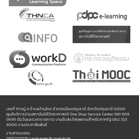
เลขที่ 111 หมู่ 4 ตำบลบ้านใหม่ อำเภอเมืองปทุมธานี จังหวัดปทุมธานี 12000
ศูนย์บริการร่วมสถาบันนิติวิทยาศาสตร์ One Stop Service Center 081 909
0695 (ในวันและเวลาราชการ) งานรับส่งวัตถุพยานสำหรับภาครัฐ 062 323
9000 งานประชาสัมพันธ์
งานสารบรรณ
0892001135 saraban@cifs.mail.go.th