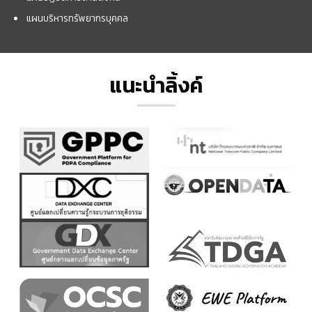
แผนบริหารทรัพยากรบุคคล
แนะนำลิ้งค์