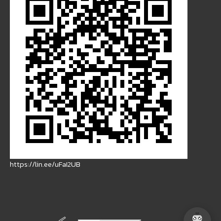
https://lin.ee/uFaI2UB