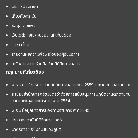
บริการประชาชน
เกี่ยวกับสถาบัน
ข้อมูลเผยแพร่
เว็บไซต์ภายใน/หน่วยงานที่เกี่ยวข้อง
แนะนำลิ้งค์
รายงานผลความพึงพอใจของผู้รับบริการ
เครือข่ายความร่วมมือด้านนิติวิทยาศาสตร์
กฎหมายที่เกี่ยวข้อง
พ.ร.บ.การให้บริการด้านนิติวิทยาศาสตร์ พ.ศ.2559 และกฏหมายลำดับรอง
ระเบียบสำนักนายกรัฐมนตรีว่าด้วยการสนับสนุนการปฏิบัติงานติดตามคน
หายและพิสูจน์ศพนิรนาม พ.ศ. 2564
พ.ร.บ.ข้อมูลข่าวสารของทางราชการ พ.ศ.2540
ประกาศสถาบันนิติวิทยาศาสตร์
มาตรการ ข้อบังคับ แนวปฏิบัติ