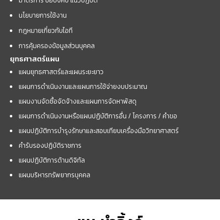
มาตรการ ข้อบังคับ แนวปฏิบัติ
นโยบายการใช้งาน
กฎหมายเกี่ยวกับไอที
การคุ้มครองข้อมูลส่วนบุคคล
ยุทธศาสตร์แผน
แผนยุทธศาสตร์และแผนระยะยาว
แผนการดำเนินงานและแผนการใช้จ่ายงบประมาณ
แผนงานจัดซื้อจัดจ้างและแผนการจัดหาพัสดุ
แผนการดำเนินงานหรือแผนปฏิบัติการอื่น / โครงการ / คำขอ
แผนปฏิบัติการบำรุงรักษาและสอบเทียบเครื่องมือวิทยาศาสตร์
คำรับรองปฏิบัติราชการ
แผนปฏิบัติการด้านดิจิทัล
แผนบริหารทรัพยากรบุคคล