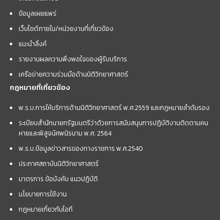
ข้อมูลเผยแพร่
เว็บไซต์ภายใน/หน่วยงานที่เกี่ยวข้อง
แนะนำลิ้งค์
รายงานผลความพึงพอใจของผู้รับบริการ
เครือข่ายความร่วมมือด้านนิติวิทยาศาสตร์
กฎหมายที่เกี่ยวข้อง
พ.ร.บ.การให้บริการด้านนิติวิทยาศาสตร์ พ.ศ.2559 และกฏหมายลำดับรอง
ระเบียบสำนักนายกรัฐมนตรีว่าด้วยการสนับสนุนการปฏิบัติงานติดตามคน
หายและพิสูจน์ศพนิรนาม พ.ศ. 2564
พ.ร.บ.ข้อมูลข่าวสารของทางราชการ พ.ศ.2540
ประกาศสถาบันนิติวิทยาศาสตร์
มาตรการ ข้อบังคับ แนวปฏิบัติ
นโยบายการใช้งาน
กฎหมายเกี่ยวกับไอที