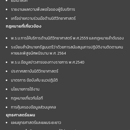
แนะนำลิ้งค์
รายงานผลความพึงพอใจของผู้รับบริการ
เครือข่ายความร่วมมือด้านนิติวิทยาศาสตร์
กฎหมายที่เกี่ยวข้อง
พ.ร.บ.การให้บริการด้านนิติวิทยาศาสตร์ พ.ศ.2559 และกฏหมายลำดับรอง
ระเบียบสำนักนายกรัฐมนตรีว่าด้วยการสนับสนุนการปฏิบัติงานติดตามคน
หายและพิสูจน์ศพนิรนาม พ.ศ. 2564
พ.ร.บ.ข้อมูลข่าวสารของทางราชการ พ.ศ.2540
ประกาศสถาบันนิติวิทยาศาสตร์
มาตรการ ข้อบังคับ แนวปฏิบัติ
นโยบายการใช้งาน
กฎหมายเกี่ยวกับไอที
การคุ้มครองข้อมูลส่วนบุคคล
ยุทธศาสตร์แผน
แผนยุทธศาสตร์และแผนระยะยาว