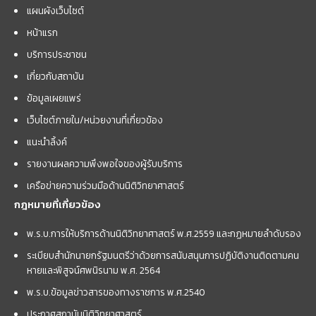
แผนผังเว็บไซต์
หน้าแรก
บริการประชาชน
เกี่ยวกับสถาบัน
ข้อมูลเผยแพร่
เว็บไซต์ภายใน/หน่วยงานที่เกี่ยวข้อง
แนะนำลิ้งค์
รายงานผลความพึงพอใจของผู้รับบริการ
เครือข่ายความร่วมมือด้านนิติวิทยาศาสตร์
กฎหมายที่เกี่ยวข้อง
พ.ร.บ.การให้บริการด้านนิติวิทยาศาสตร์ พ.ศ.2559 และกฏหมายลำดับรอง
ระเบียบสำนักนายกรัฐมนตรีว่าด้วยการสนับสนุนการปฏิบัติงานติดตามคน
หายและพิสูจน์ศพนิรนาม พ.ศ. 2564
พ.ร.บ.ข้อมูลข่าวสารของทางราชการ พ.ศ.2540
ประกาศสถาบันนิติวิทยาศาสตร์