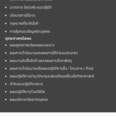
มาตรการ ข้อบังคับ แนวปฏิบัติ
นโยบายการใช้งาน
กฎหมายเกี่ยวกับไอที
การคุ้มครองข้อมูลส่วนบุคคล
ยุทธศาสตร์แผน
แผนยุทธศาสตร์และแผนระยะยาว
แผนการดำเนินงานและแผนการใช้จ่ายงบประมาณ
แผนงานจัดซื้อจัดจ้างและแผนการจัดหาพัสดุ
แผนการดำเนินงานหรือแผนปฏิบัติการอื่น / โครงการ / คำขอ
แผนปฏิบัติการบำรุงรักษาและสอบเทียบเครื่องมือวิทยาศาสตร์
คำรับรองปฏิบัติราชการ
แผนปฏิบัติการด้านดิจิทัล
แผนบริหารทรัพยากรบุคคล