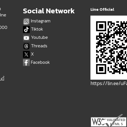
ด
Social Network
Line Official
 One
Instagram
9000
Tiktok
Youtube
Threads
X
Facebook
นี้
https://lin.ee/u