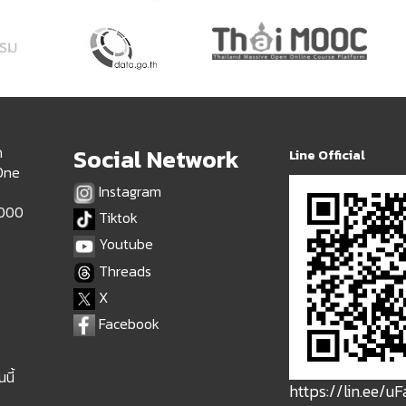
ด
Social Network
Line Official
 One
Instagram
9000
Tiktok
Youtube
Threads
X
Facebook
นี้
https://lin.ee/u