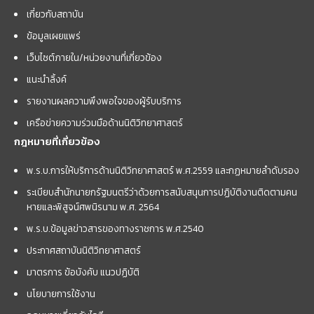
เกี่ยวกับสถาบัน
ข้อมูลเผยแพร่
เว็บไซต์ภายใน/หน่วยงานที่เกี่ยวข้อง
แนะนำลิ้งค์
รายงานผลความพึงพอใจของผู้รับบริการ
เครือข่ายความร่วมมือด้านนิติวิทยาศาสตร์
กฎหมายที่เกี่ยวข้อง
พ.ร.บ.การให้บริการด้านนิติวิทยาศาสตร์ พ.ศ.2559 และกฏหมายลำดับรอง
ระเบียบสำนักนายกรัฐมนตรีว่าด้วยการสนับสนุนการปฏิบัติงานติดตามคน
หายและพิสูจน์ศพนิรนาม พ.ศ. 2564
พ.ร.บ.ข้อมูลข่าวสารของทางราชการ พ.ศ.2540
ประกาศสถาบันนิติวิทยาศาสตร์
มาตรการ ข้อบังคับ แนวปฏิบัติ
นโยบายการใช้งาน