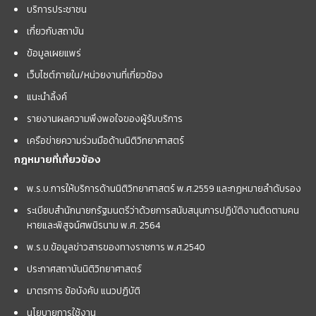
บริการประชาชน
เกี่ยวกับสถาบัน
ข้อมูลเผยแพร่
เว็บไซต์ภายใน/หน่วยงานที่เกี่ยวข้อง
แนะนำลิ้งค์
รายงานผลความพึงพอใจของผู้รับบริการ
เครือข่ายความร่วมมือด้านนิติวิทยาศาสตร์
กฎหมายที่เกี่ยวข้อง
พ.ร.บ.การให้บริการด้านนิติวิทยาศาสตร์ พ.ศ.2559 และกฏหมายลำดับรอง
ระเบียบสำนักนายกรัฐมนตรีว่าด้วยการสนับสนุนการปฏิบัติงานติดตามคน
หายและพิสูจน์ศพนิรนาม พ.ศ. 2564
พ.ร.บ.ข้อมูลข่าวสารของทางราชการ พ.ศ.2540
ประกาศสถาบันนิติวิทยาศาสตร์
มาตรการ ข้อบังคับ แนวปฏิบัติ
นโยบายการใช้งาน