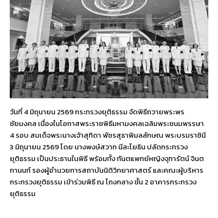
วันที่ 4 มิถุนายน 2569 กระทรวงยุติธรรม จัดพิธีถวายพระพร
ชัยมงคล เนื่องในโอกาสพระราชพิธีมหามงคลเฉลิมพระชนมพรรษา
4 รอบ สมเด็จพระนางเจ้าสุทิดา พัชรสุธาพิมลลักษณ พระบรมราชินี
3 มิถุนายน 2569 โดย นางพงษ์สวาท นีละโยธิน ปลัดกระทรวง
ยุติธรรม เป็นประธานในพิธี พร้อมทั้ง ทันตแพทย์หญิงจุฑารัตน์ จินต
กานนท์ รองผู้อำนวยการสถาบันนิติวิทยาศาสตร์ และคณะผู้บริหาร
กระทรวงยุติธรรม เข้าร่วมพิธี ณ โถงกลาง ชั้น 2 อาคารกระทรวง
ยุติธรรม