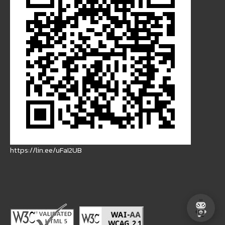
https://lin.ee/uFaI2UB