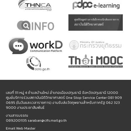
เลขที่ 111 หมู่ 4 ตำบลบ้านใหม่ อำเภอเมืองปทุมธานี จังหวัดปทุมธานี 12000
ศูนย์บริการร่วมสถาบันนิติวิทยาศาสตร์ One Stop Service Center 081 909
0695 (ในวันและเวลาราชการ) งานรับส่งวัตถุพยานสำหรับภาครัฐ 062 323
9000 งานประชาสัมพันธ์
งานสารบรรณ
0892001135 saraban@cifs.mail.go.th
Email Web Master