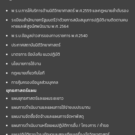
พ.ร.บ.การให้บริการด้านนิติวิทยาศาสตร์ พ.ศ.2559 และกฏหมายลำดับรอง
ระเบียบสำนักนายกรัฐมนตรีว่าด้วยการสนับสนุนการปฏิบัติงานติดตามคน
หายและพิสูจน์ศพนิรนาม พ.ศ. 2564
พ.ร.บ.ข้อมูลข่าวสารของทางราชการ พ.ศ.2540
ประกาศสถาบันนิติวิทยาศาสตร์
มาตรการ ข้อบังคับ แนวปฏิบัติ
นโยบายการใช้งาน
กฎหมายเกี่ยวกับไอที
การคุ้มครองข้อมูลส่วนบุคคล
ยุทธศาสตร์แผน
แผนยุทธศาสตร์และแผนระยะยาว
แผนการดำเนินงานและแผนการใช้จ่ายงบประมาณ
แผนงานจัดซื้อจัดจ้างและแผนการจัดหาพัสดุ
แผนการดำเนินงานหรือแผนปฏิบัติการอื่น / โครงการ / คำขอ
แผนปฏิบัติการบำรุงรักษาและสอบเทียบเครื่องมือวิทยาศาสตร์