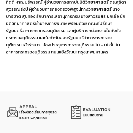
กิตติ์ หาญปริพรรณ์ ผู้อำนวยการสถาบันนิติวิทยาศาสตร์ ดร.สุธิดา
สุวรรณรังษี ผู้อำนวยการกองตรวจพิสูจน์ทางวิทยาศาสตร์ นาง
ปาริชาติ สุขทอง รักษาการเลขานุการกรม นางสาวธนสิริ ยกเชื้อ นัก
นิติวิทยาศาสตร์ชำนาญการพิเศษ พร้อมด้วย คณะที่ปรึกษา
รัฐมนตรีว่าการกระทรวงยุติธรรม และผู้บริหารหน่วยงานในสังกัด
กระทรวงยุติธรรม และในกำกับของรัฐมนตรีว่าการกระทรวง
ยุติธรรม เข้าร่วม ณ ห้องประชุมกระทรวงยุติธรรม 10 - 01 ชั้น 10
อาคารกระทรวงยุติธรรม ถนนแจ้งวัฒนะ กรุงเทพมหานคร
APPEAL
EVALUATION
เรื่องร้องเรียนการทุจริต
แบบสอบถาม
และประพฤติมิชอบ