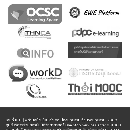
เลขที่ 111 หมู่ 4 ตำบลบ้านใหม่ อำเภอเมืองปทุมธานี จังหวัดปทุมธานี 12000
ศูนย์บริการร่วมสถาบันนิติวิทยาศาสตร์ One Stop Service Center 081 909
0695 (ในวันและเวลาราชการ) งานรับส่งวัตถุพยานสำหรับภาครัฐ 062 323