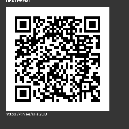
Line Official
https://lin.ee/uFaI2UB