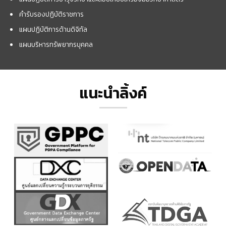
คำรับรองปฏิบัติราชการ
แผนปฏิบัติการด้านดิจิทัล
แผนบริหารทรัพยากรบุคคล
แนะนำลิ้งค์