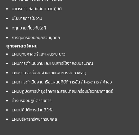
มาตรการ ข้อบังคับ แนวปฏิบัติ
นโยบายการใช้งาน
กฎหมายเกี่ยวกับไอที
การคุ้มครองข้อมูลส่วนบุคคล
ยุทธศาสตร์แผน
แผนยุทธศาสตร์และแผนระยะยาว
แผนการดำเนินงานและแผนการใช้จ่ายงบประมาณ
แผนงานจัดซื้อจัดจ้างและแผนการจัดหาพัสดุ
แผนการดำเนินงานหรือแผนปฏิบัติการอื่น / โครงการ / คำขอ
แผนปฏิบัติการบำรุงรักษาและสอบเทียบเครื่องมือวิทยาศาสตร์
คำรับรองปฏิบัติราชการ
แผนปฏิบัติการด้านดิจิทัล
แผนบริหารทรัพยากรบุคคล