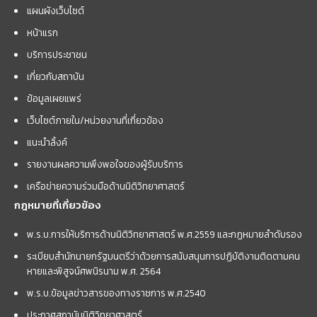
แผนผังเว็บไซต์
หน้าแรก
บริการประชาชน
เกี่ยวกับสถาบัน
ข้อมูลเผยแพร่
เว็บไซต์ภายใน/หน่วยงานที่เกี่ยวข้อง
แนะนำลิ้งค์
รายงานผลความพึงพอใจของผู้รับบริการ
เครือข่ายความร่วมมือด้านนิติวิทยาศาสตร์
กฎหมายที่เกี่ยวข้อง
พ.ร.บ.การให้บริการด้านนิติวิทยาศาสตร์ พ.ศ.2559 และกฏหมายลำดับรอง
ระเบียบสำนักนายกรัฐมนตรีว่าด้วยการสนับสนุนการปฏิบัติงานติดตามคน
หายและพิสูจน์ศพนิรนาม พ.ศ. 2564
พ.ร.บ.ข้อมูลข่าวสารของทางราชการ พ.ศ.2540
ประกาศสถาบันนิติวิทยาศาสตร์