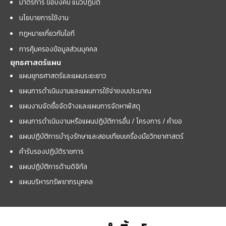
มาตรการ ข้อบังคับ แนวปฏิบัติ
นโยบายการใช้งาน
กฎหมายเกี่ยวกับไอที
การคุ้มครองข้อมูลส่วนบุคคล
ยุทธศาสตร์แผน
แผนยุทธศาสตร์และแผนระยะยาว
แผนการดำเนินงานและแผนการใช้จ่ายงบประมาณ
แผนงานจัดซื้อจัดจ้างและแผนการจัดหาพัสดุ
แผนการดำเนินงานหรือแผนปฏิบัติการอื่น / โครงการ / คำขอ
แผนปฏิบัติการบำรุงรักษาและสอบเทียบเครื่องมือวิทยาศาสตร์
คำรับรองปฏิบัติราชการ
แผนปฏิบัติการด้านดิจิทัล
แผนบริหารทรัพยากรบุคคล