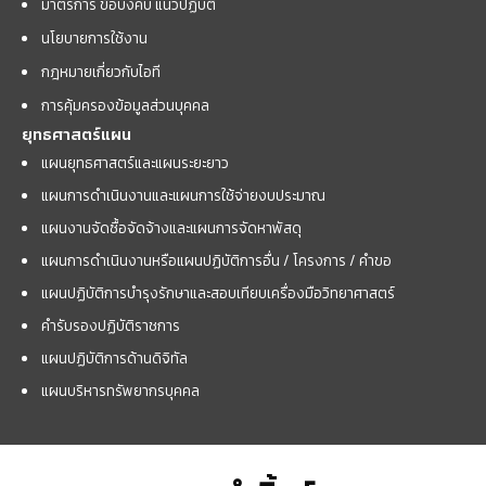
มาตรการ ข้อบังคับ แนวปฏิบัติ
นโยบายการใช้งาน
กฎหมายเกี่ยวกับไอที
การคุ้มครองข้อมูลส่วนบุคคล
ยุทธศาสตร์แผน
แผนยุทธศาสตร์และแผนระยะยาว
แผนการดำเนินงานและแผนการใช้จ่ายงบประมาณ
แผนงานจัดซื้อจัดจ้างและแผนการจัดหาพัสดุ
แผนการดำเนินงานหรือแผนปฏิบัติการอื่น / โครงการ / คำขอ
แผนปฏิบัติการบำรุงรักษาและสอบเทียบเครื่องมือวิทยาศาสตร์
คำรับรองปฏิบัติราชการ
แผนปฏิบัติการด้านดิจิทัล
แผนบริหารทรัพยากรบุคคล