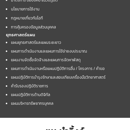
มาตรการ ข้อบังคับ แนวปฏิบัติ
นโยบายการใช้งาน
กฎหมายเกี่ยวกับไอที
การคุ้มครองข้อมูลส่วนบุคคล
ยุทธศาสตร์แผน
แผนยุทธศาสตร์และแผนระยะยาว
แผนการดำเนินงานและแผนการใช้จ่ายงบประมาณ
แผนงานจัดซื้อจัดจ้างและแผนการจัดหาพัสดุ
แผนการดำเนินงานหรือแผนปฏิบัติการอื่น / โครงการ / คำขอ
แผนปฏิบัติการบำรุงรักษาและสอบเทียบเครื่องมือวิทยาศาสตร์
คำรับรองปฏิบัติราชการ
แผนปฏิบัติการด้านดิจิทัล
แผนบริหารทรัพยากรบุคคล