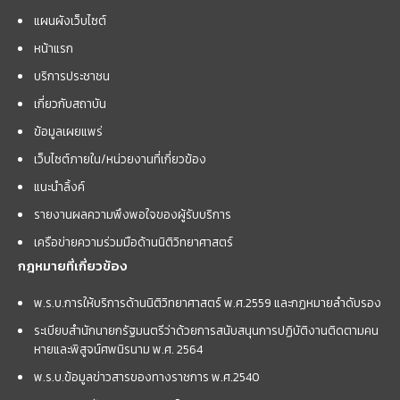
แผนผังเว็บไซต์
หน้าแรก
บริการประชาชน
เกี่ยวกับสถาบัน
ข้อมูลเผยแพร่
เว็บไซต์ภายใน/หน่วยงานที่เกี่ยวข้อง
แนะนำลิ้งค์
รายงานผลความพึงพอใจของผู้รับบริการ
เครือข่ายความร่วมมือด้านนิติวิทยาศาสตร์
กฎหมายที่เกี่ยวข้อง
พ.ร.บ.การให้บริการด้านนิติวิทยาศาสตร์ พ.ศ.2559 และกฏหมายลำดับรอง
ระเบียบสำนักนายกรัฐมนตรีว่าด้วยการสนับสนุนการปฏิบัติงานติดตามคน
หายและพิสูจน์ศพนิรนาม พ.ศ. 2564
พ.ร.บ.ข้อมูลข่าวสารของทางราชการ พ.ศ.2540