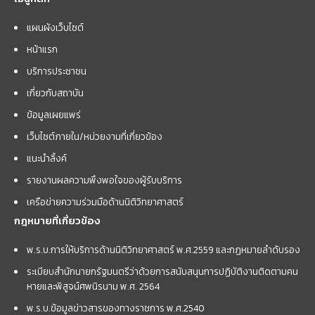
แผนผังเว็บไซต์
หน้าแรก
บริการประชาชน
เกี่ยวกับสถาบัน
ข้อมูลเผยแพร่
เว็บไซต์ภายใน/หน่วยงานที่เกี่ยวข้อง
แนะนำลิ้งค์
รายงานผลความพึงพอใจของผู้รับบริการ
เครือข่ายความร่วมมือด้านนิติวิทยาศาสตร์
กฎหมายที่เกี่ยวข้อง
พ.ร.บ.การให้บริการด้านนิติวิทยาศาสตร์ พ.ศ.2559 และกฏหมายลำดับรอง
ระเบียบสำนักนายกรัฐมนตรีว่าด้วยการสนับสนุนการปฏิบัติงานติดตามคน
หายและพิสูจน์ศพนิรนาม พ.ศ. 2564
พ.ร.บ.ข้อมูลข่าวสารของทางราชการ พ.ศ.2540