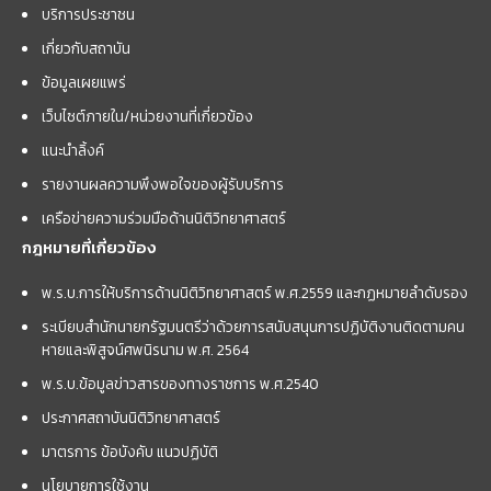
บริการประชาชน
เกี่ยวกับสถาบัน
ข้อมูลเผยแพร่
เว็บไซต์ภายใน/หน่วยงานที่เกี่ยวข้อง
แนะนำลิ้งค์
รายงานผลความพึงพอใจของผู้รับบริการ
เครือข่ายความร่วมมือด้านนิติวิทยาศาสตร์
กฎหมายที่เกี่ยวข้อง
พ.ร.บ.การให้บริการด้านนิติวิทยาศาสตร์ พ.ศ.2559 และกฏหมายลำดับรอง
ระเบียบสำนักนายกรัฐมนตรีว่าด้วยการสนับสนุนการปฏิบัติงานติดตามคน
หายและพิสูจน์ศพนิรนาม พ.ศ. 2564
พ.ร.บ.ข้อมูลข่าวสารของทางราชการ พ.ศ.2540
ประกาศสถาบันนิติวิทยาศาสตร์
มาตรการ ข้อบังคับ แนวปฏิบัติ
นโยบายการใช้งาน