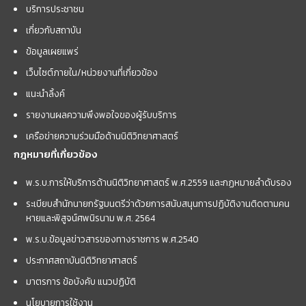
บริการประชาชน
เกี่ยวกับสถาบัน
ข้อมูลเผยแพร่
เว็บไซต์ภายใน/หน่วยงานที่เกี่ยวข้อง
แนะนำลิ้งค์
รายงานผลความพึงพอใจของผู้รับบริการ
เครือข่ายความร่วมมือด้านนิติวิทยาศาสตร์
กฎหมายที่เกี่ยวข้อง
พ.ร.บ.การให้บริการด้านนิติวิทยาศาสตร์ พ.ศ.2559 และกฏหมายลำดับรอง
ระเบียบสำนักนายกรัฐมนตรีว่าด้วยการสนับสนุนการปฏิบัติงานติดตามคน
หายและพิสูจน์ศพนิรนาม พ.ศ. 2564
พ.ร.บ.ข้อมูลข่าวสารของทางราชการ พ.ศ.2540
ประกาศสถาบันนิติวิทยาศาสตร์
มาตรการ ข้อบังคับ แนวปฏิบัติ
นโยบายการใช้งาน