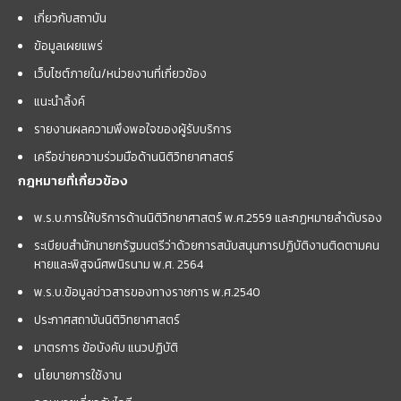
เกี่ยวกับสถาบัน
ข้อมูลเผยแพร่
เว็บไซต์ภายใน/หน่วยงานที่เกี่ยวข้อง
แนะนำลิ้งค์
รายงานผลความพึงพอใจของผู้รับบริการ
เครือข่ายความร่วมมือด้านนิติวิทยาศาสตร์
กฎหมายที่เกี่ยวข้อง
พ.ร.บ.การให้บริการด้านนิติวิทยาศาสตร์ พ.ศ.2559 และกฏหมายลำดับรอง
ระเบียบสำนักนายกรัฐมนตรีว่าด้วยการสนับสนุนการปฏิบัติงานติดตามคน
หายและพิสูจน์ศพนิรนาม พ.ศ. 2564
พ.ร.บ.ข้อมูลข่าวสารของทางราชการ พ.ศ.2540
ประกาศสถาบันนิติวิทยาศาสตร์
มาตรการ ข้อบังคับ แนวปฏิบัติ
นโยบายการใช้งาน