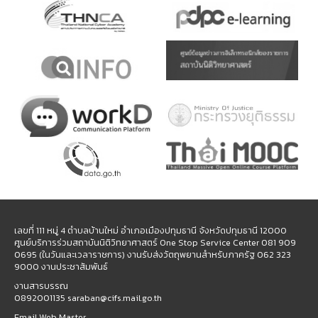
เลขที่ 111 หมู่ 4 ตำบลบ้านใหม่ อำเภอเมืองปทุมธานี จังหวัดปทุมธานี 12000
ศูนย์บริการร่วมสถาบันนิติวิทยาศาสตร์ One Stop Service Center 081 909
0695 (ในวันและเวลาราชการ) งานรับส่งวัตถุพยานสำหรับภาครัฐ 062 323
9000 งานประชาสัมพันธ์
งานสารบรรณ
0892001135 saraban@cifs.mail.go.th
Email Web Master