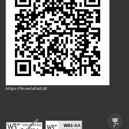
https://lin.ee/uFaI2UB