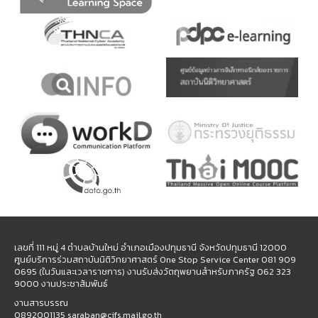
เลขที่ 111 หมู่ 4 ตำบลบ้านใหม่ อำเภอเมืองปทุมธานี จังหวัดปทุมธานี 12000
ศูนย์บริการร่วมสถาบันนิติวิทยาศาสตร์ One Stop Service Center 081 909
0695 (ในวันและเวลาราชการ) งานรับส่งวัตถุพยานสำหรับภาครัฐ 062 323
9000 งานประชาสัมพันธ์
งานสารบรรณ
0892001135 saraban@cifs.mail.go.th