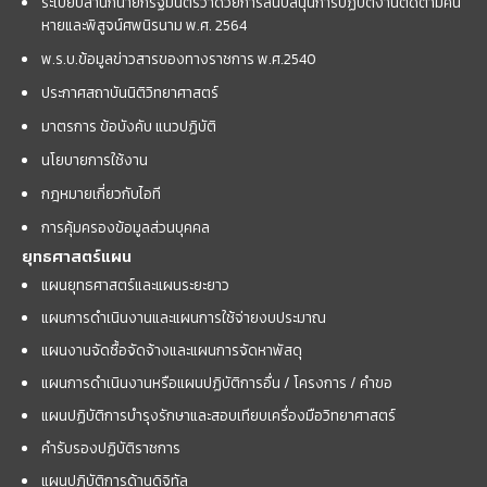
ระเบียบสำนักนายกรัฐมนตรีว่าด้วยการสนับสนุนการปฏิบัติงานติดตามคน
หายและพิสูจน์ศพนิรนาม พ.ศ. 2564
พ.ร.บ.ข้อมูลข่าวสารของทางราชการ พ.ศ.2540
ประกาศสถาบันนิติวิทยาศาสตร์
มาตรการ ข้อบังคับ แนวปฏิบัติ
นโยบายการใช้งาน
กฎหมายเกี่ยวกับไอที
การคุ้มครองข้อมูลส่วนบุคคล
ยุทธศาสตร์แผน
แผนยุทธศาสตร์และแผนระยะยาว
แผนการดำเนินงานและแผนการใช้จ่ายงบประมาณ
แผนงานจัดซื้อจัดจ้างและแผนการจัดหาพัสดุ
แผนการดำเนินงานหรือแผนปฏิบัติการอื่น / โครงการ / คำขอ
แผนปฏิบัติการบำรุงรักษาและสอบเทียบเครื่องมือวิทยาศาสตร์
คำรับรองปฏิบัติราชการ
แผนปฏิบัติการด้านดิจิทัล