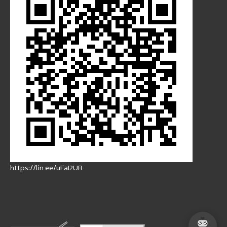
https://lin.ee/uFaI2UB