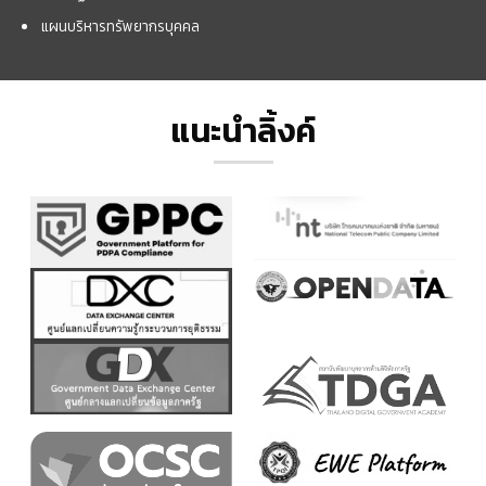
แผนบริหารทรัพยากรบุคคล
แนะนำลิ้งค์