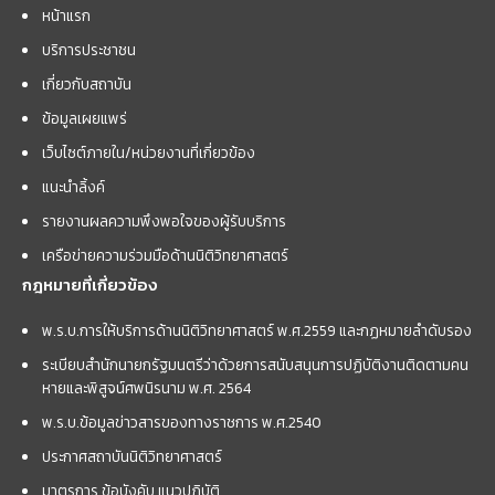
หน้าแรก
บริการประชาชน
เกี่ยวกับสถาบัน
ข้อมูลเผยแพร่
เว็บไซต์ภายใน/หน่วยงานที่เกี่ยวข้อง
แนะนำลิ้งค์
รายงานผลความพึงพอใจของผู้รับบริการ
เครือข่ายความร่วมมือด้านนิติวิทยาศาสตร์
กฎหมายที่เกี่ยวข้อง
พ.ร.บ.การให้บริการด้านนิติวิทยาศาสตร์ พ.ศ.2559 และกฏหมายลำดับรอง
ระเบียบสำนักนายกรัฐมนตรีว่าด้วยการสนับสนุนการปฏิบัติงานติดตามคน
หายและพิสูจน์ศพนิรนาม พ.ศ. 2564
พ.ร.บ.ข้อมูลข่าวสารของทางราชการ พ.ศ.2540
ประกาศสถาบันนิติวิทยาศาสตร์
มาตรการ ข้อบังคับ แนวปฏิบัติ