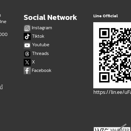
ด
Social Network
Line Official
 One
Instagram
9000
Tiktok
Youtube
Threads
X
Facebook
ี้
https://lin.ee/u