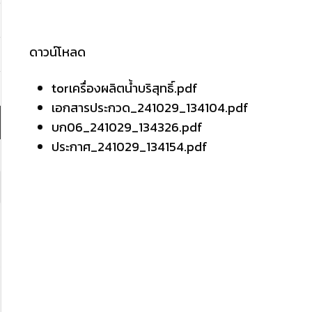
ดาวน์โหลด
torเครื่องผลิตน้ำบริสุทธิ์.pdf
เอกสารประกวด_241029_134104.pdf
บก06_241029_134326.pdf
ประกาศ_241029_134154.pdf