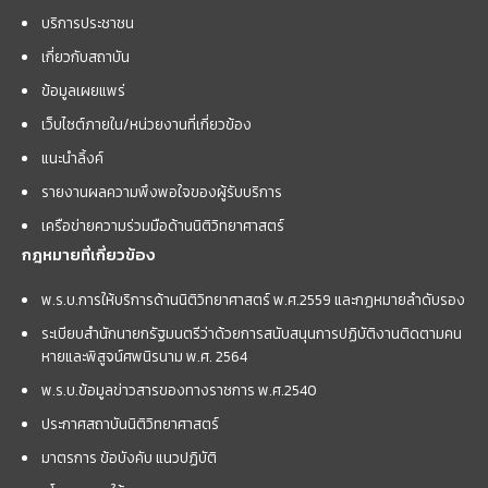
บริการประชาชน
เกี่ยวกับสถาบัน
ข้อมูลเผยแพร่
เว็บไซต์ภายใน/หน่วยงานที่เกี่ยวข้อง
แนะนำลิ้งค์
รายงานผลความพึงพอใจของผู้รับบริการ
เครือข่ายความร่วมมือด้านนิติวิทยาศาสตร์
กฎหมายที่เกี่ยวข้อง
พ.ร.บ.การให้บริการด้านนิติวิทยาศาสตร์ พ.ศ.2559 และกฏหมายลำดับรอง
ระเบียบสำนักนายกรัฐมนตรีว่าด้วยการสนับสนุนการปฏิบัติงานติดตามคน
หายและพิสูจน์ศพนิรนาม พ.ศ. 2564
พ.ร.บ.ข้อมูลข่าวสารของทางราชการ พ.ศ.2540
ประกาศสถาบันนิติวิทยาศาสตร์
มาตรการ ข้อบังคับ แนวปฏิบัติ