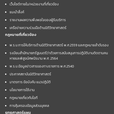
เว็บไซต์ภายใน/หน่วยงานที่เกี่ยวข้อง
แนะนำลิ้งค์
รายงานผลความพึงพอใจของผู้รับบริการ
เครือข่ายความร่วมมือด้านนิติวิทยาศาสตร์
กฎหมายที่เกี่ยวข้อง
พ.ร.บ.การให้บริการด้านนิติวิทยาศาสตร์ พ.ศ.2559 และกฏหมายลำดับรอง
ระเบียบสำนักนายกรัฐมนตรีว่าด้วยการสนับสนุนการปฏิบัติงานติดตามคน
หายและพิสูจน์ศพนิรนาม พ.ศ. 2564
พ.ร.บ.ข้อมูลข่าวสารของทางราชการ พ.ศ.2540
ประกาศสถาบันนิติวิทยาศาสตร์
มาตรการ ข้อบังคับ แนวปฏิบัติ
นโยบายการใช้งาน
กฎหมายเกี่ยวกับไอที
การคุ้มครองข้อมูลส่วนบุคคล
ยุทธศาสตร์แผน