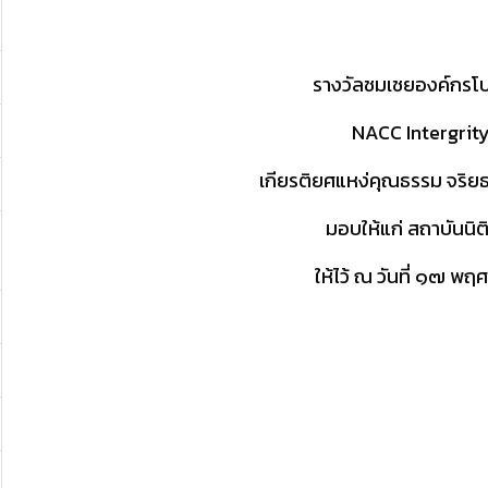
รางวัลชมเชยองค์กรโปร่
NACC Intergrit
เกียรติยศแหง่คุณธรรม จริย
มอบให้แก่ สถาบันนิต
ให้ไว้ ณ วันที่ ๑๗ พ