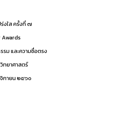
งใส ครั้งที่ ๗
y Awards
ธรรม และความซื่อตรง
ิวิทยาศาสตร์
ฤศจิกายน ๒๕๖๐