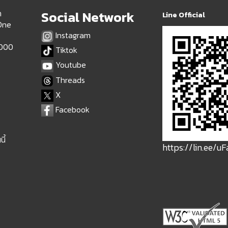
ด
Social Network
Line Official
 One
Instagram
9000
Tiktok
Youtube
Threads
X
Facebook
ี้
https://lin.ee/u