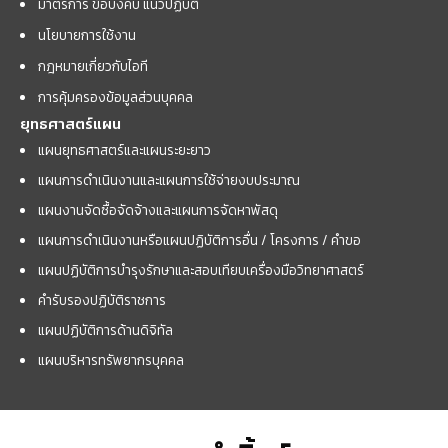
มาตรการ ข้อบังคับ แนวปฏิบัติ
นโยบายการใช้งาน
กฎหมายเกี่ยวกับไอที
การคุ้มครองข้อมูลส่วนบุคคล
ยุทธศาสตร์แผน
แผนยุทธศาสตร์และแผนระยะยาว
แผนการดำเนินงานและแผนการใช้จ่ายงบประมาณ
แผนงานจัดซื้อจัดจ้างและแผนการจัดหาพัสดุ
แผนการดำเนินงานหรือแผนปฏิบัติการอื่น / โครงการ / คำขอ
แผนปฏิบัติการบำรุงรักษาและสอบเทียบเครื่องมือวิทยาศาสตร์
คำรับรองปฏิบัติราชการ
แผนปฏิบัติการด้านดิจิทัล
แผนบริหารทรัพยากรบุคคล