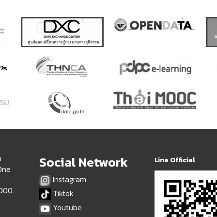
ด
Social Network
Line Official
 One
Instagram
9000
Tiktok
Youtube