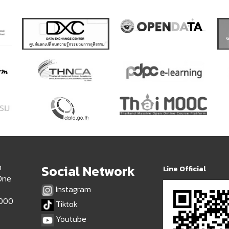
ด
Social Network
Line Official
 One
Instagram
9000
Tiktok
Youtube