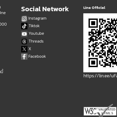
ด
Social Network
Line Official
 One
Instagram
9000
Tiktok
Youtube
Threads
X
Facebook
นี้
https://lin.ee/u