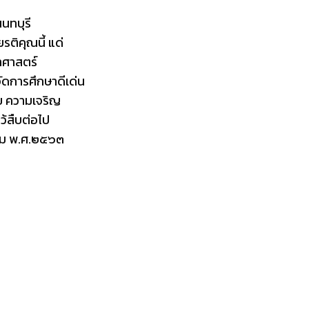
นทบุรี
ติคุณนี้ แด่
าศาสตร์
ัดการศึกษาดีเด่น
 ความเจริญ
ไว้สืบต่อไป
นาคม พ.ศ.๒๕๖๓