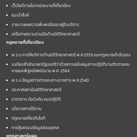
เว็บไซต์ภายใน/หน่วยงานที่เกี่ยวข้อง
แนะนำลิ้งค์
รายงานผลความพึงพอใจของผู้รับบริการ
เครือข่ายความร่วมมือด้านนิติวิทยาศาสตร์
กฎหมายที่เกี่ยวข้อง
พ.ร.บ.การให้บริการด้านนิติวิทยาศาสตร์ พ.ศ.2559 และกฏหมายลำดับรอง
ระเบียบสำนักนายกรัฐมนตรีว่าด้วยการสนับสนุนการปฏิบัติงานติดตามคน
หายและพิสูจน์ศพนิรนาม พ.ศ. 2564
พ.ร.บ.ข้อมูลข่าวสารของทางราชการ พ.ศ.2540
ประกาศสถาบันนิติวิทยาศาสตร์
มาตรการ ข้อบังคับ แนวปฏิบัติ
นโยบายการใช้งาน
กฎหมายเกี่ยวกับไอที
การคุ้มครองข้อมูลส่วนบุคคล
ยุทธศาสตร์แผน