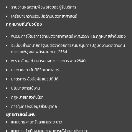
รายงานผลความพึงพอใจของผู้รับบริการ
เครือข่ายความร่วมมือด้านนิติวิทยาศาสตร์
กฎหมายที่เกี่ยวข้อง
พ.ร.บ.การให้บริการด้านนิติวิทยาศาสตร์ พ.ศ.2559 และกฏหมายลำดับรอง
ระเบียบสำนักนายกรัฐมนตรีว่าด้วยการสนับสนุนการปฏิบัติงานติดตามคน
หายและพิสูจน์ศพนิรนาม พ.ศ. 2564
พ.ร.บ.ข้อมูลข่าวสารของทางราชการ พ.ศ.2540
ประกาศสถาบันนิติวิทยาศาสตร์
มาตรการ ข้อบังคับ แนวปฏิบัติ
นโยบายการใช้งาน
กฎหมายเกี่ยวกับไอที
การคุ้มครองข้อมูลส่วนบุคคล
ยุทธศาสตร์แผน
แผนยุทธศาสตร์และแผนระยะยาว
แผนการดำเนินงานและแผนการใช้จ่ายงบประมาณ