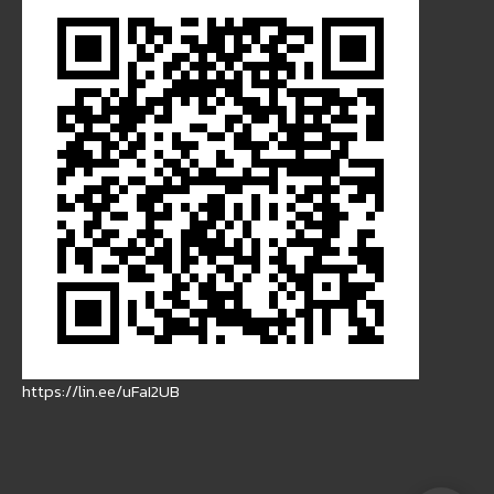
https://lin.ee/uFaI2UB