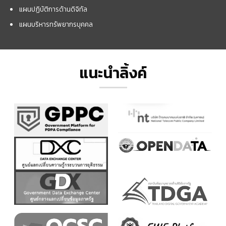
แผนปฏิบัติการด้านดิจิทัล
แผนบริหารทรัพยากรบุคคล
แนะนำลิ้งค์