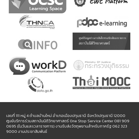
เลขที่ 111 หมู่ 4 ตำบลบ้านใหม่ อำเภอเมืองปทุมธานี จังหวัดปทุมธานี 12000
ศูนย์บริการร่วมสถาบันนิติวิทยาศาสตร์ One Stop Service Center 081 909
0695 (ในวันและเวลาราชการ) งานรับส่งวัตถุพยานสำหรับภาครัฐ 062 323
9000 งานประชาสัมพันธ์