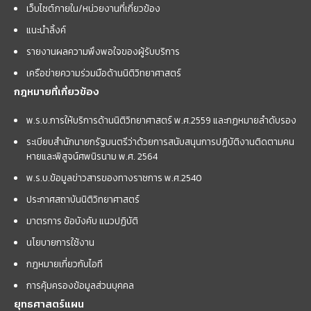
เว็บไซต์ภายใน/หน่วยงานที่เกี่ยวข้อง
แนะนำลิ้งค์
รายงานผลความพึงพอใจของผู้รับบริการ
เครือข่ายความร่วมมือด้านนิติวิทยาศาสตร์
กฎหมายที่เกี่ยวข้อง
พ.ร.บ.การให้บริการด้านนิติวิทยาศาสตร์ พ.ศ.2559 และกฏหมายลำดับรอง
ระเบียบสำนักนายกรัฐมนตรีว่าด้วยการสนับสนุนการปฏิบัติงานติดตามคน
หายและพิสูจน์ศพนิรนาม พ.ศ. 2564
พ.ร.บ.ข้อมูลข่าวสารของทางราชการ พ.ศ.2540
ประกาศสถาบันนิติวิทยาศาสตร์
มาตรการ ข้อบังคับ แนวปฏิบัติ
นโยบายการใช้งาน
กฎหมายเกี่ยวกับไอที
การคุ้มครองข้อมูลส่วนบุคคล
ยุทธศาสตร์แผน