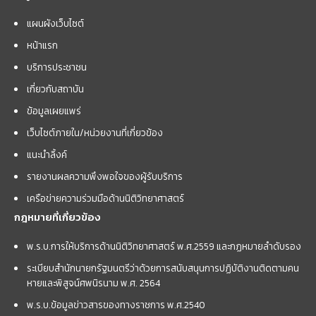
แผนผังเว็บไซต์
หน้าแรก
บริการประชาชน
เกี่ยวกับสถาบัน
ข้อมูลเผยแพร่
เว็บไซต์ภายใน/หน่วยงานที่เกี่ยวข้อง
แนะนำลิ้งค์
รายงานผลความพึงพอใจของผู้รับบริการ
เครือข่ายความร่วมมือด้านนิติวิทยาศาสตร์
กฎหมายที่เกี่ยวข้อง
พ.ร.บ.การให้บริการด้านนิติวิทยาศาสตร์ พ.ศ.2559 และกฏหมายลำดับรอง
ระเบียบสำนักนายกรัฐมนตรีว่าด้วยการสนับสนุนการปฏิบัติงานติดตามคน
หายและพิสูจน์ศพนิรนาม พ.ศ. 2564
พ.ร.บ.ข้อมูลข่าวสารของทางราชการ พ.ศ.2540