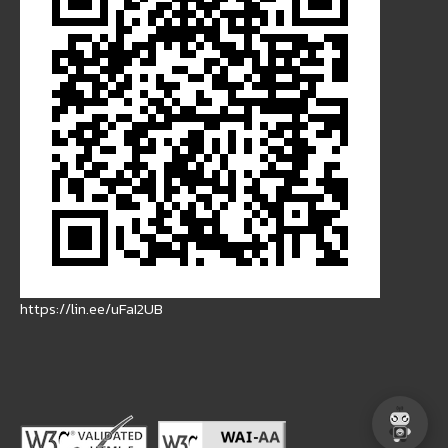
https://lin.ee/uFaI2UB