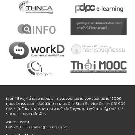
เลขที่ 111 หมู่ 4 ตำบลบ้านใหม่ อำเภอเมืองปทุมธานี จังหวัดปทุมธานี 12000
ศูนย์บริการร่วมสถาบันนิติวิทยาศาสตร์ One Stop Service Center 081 909
0695 (ในวันและเวลาราชการ) งานรับส่งวัตถุพยานสำหรับภาครัฐ 062 323
9000 งานประชาสัมพันธ์
งานสารบรรณ
0892001135 saraban@cifs.mail.go.th