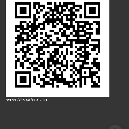
https://lin.ee/uFaI2UB