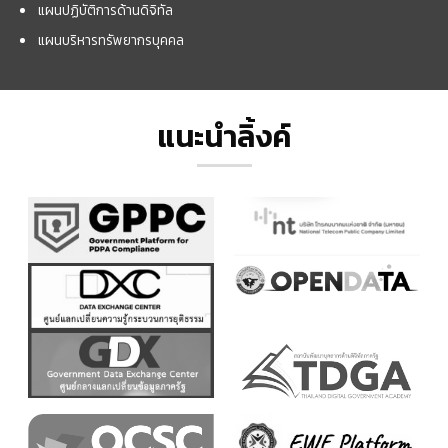
แผนปฏิบัติการด้านดิจิทัล
แผนบริหารทรัพยากรบุคคล
แนะนำลิ้งค์