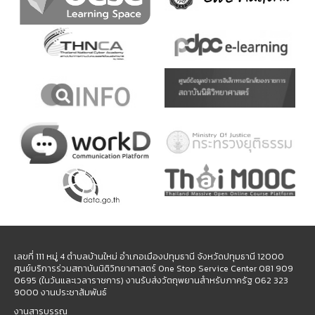
เลขที่ 111 หมู่ 4 ตำบลบ้านใหม่ อำเภอเมืองปทุมธานี จังหวัดปทุมธานี 12000
ศูนย์บริการร่วมสถาบันนิติวิทยาศาสตร์ One Stop Service Center 081 909
0695 (ในวันและเวลาราชการ) งานรับส่งวัตถุพยานสำหรับภาครัฐ 062 323
9000 งานประชาสัมพันธ์
งานสารบรรณ