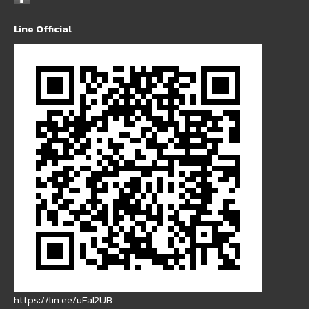
Line Official
https://lin.ee/uFaI2UB