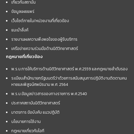
เกี่ยวกับสถาบัน
ข้อมูลเผยแพร่
เว็บไซต์ภายใน/หน่วยงานที่เกี่ยวข้อง
แนะนำลิ้งค์
รายงานผลความพึงพอใจของผู้รับบริการ
เครือข่ายความร่วมมือด้านนิติวิทยาศาสตร์
กฎหมายที่เกี่ยวข้อง
พ.ร.บ.การให้บริการด้านนิติวิทยาศาสตร์ พ.ศ.2559 และกฏหมายลำดับรอง
ระเบียบสำนักนายกรัฐมนตรีว่าด้วยการสนับสนุนการปฏิบัติงานติดตามคน
หายและพิสูจน์ศพนิรนาม พ.ศ. 2564
พ.ร.บ.ข้อมูลข่าวสารของทางราชการ พ.ศ.2540
ประกาศสถาบันนิติวิทยาศาสตร์
มาตรการ ข้อบังคับ แนวปฏิบัติ
นโยบายการใช้งาน
กฎหมายเกี่ยวกับไอที