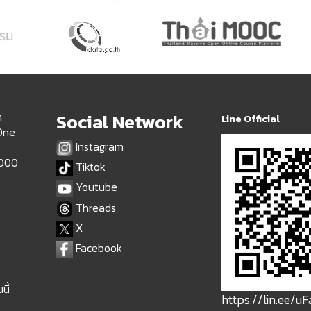
ด
Social Network
Line Official
 One
Instagram
9000
Tiktok
Youtube
Threads
X
Facebook
นี้
https://lin.ee/u