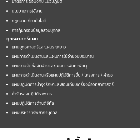
มาตรการ ข้อบังคับ แนวปฏิบัติ
นโยบายการใช้งาน
กฎหมายเกี่ยวกับไอที
การคุ้มครองข้อมูลส่วนบุคคล
ยุทธศาสตร์แผน
แผนยุทธศาสตร์และแผนระยะยาว
แผนการดำเนินงานและแผนการใช้จ่ายงบประมาณ
แผนงานจัดซื้อจัดจ้างและแผนการจัดหาพัสดุ
แผนการดำเนินงานหรือแผนปฏิบัติการอื่น / โครงการ / คำขอ
แผนปฏิบัติการบำรุงรักษาและสอบเทียบเครื่องมือวิทยาศาสตร์
คำรับรองปฏิบัติราชการ
แผนปฏิบัติการด้านดิจิทัล
แผนบริหารทรัพยากรบุคคล